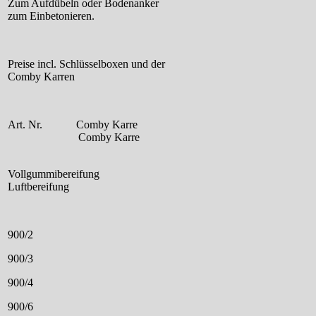
Zum Aufdübeln oder Bodenanker
zum Einbetonieren.
Preise incl. Schlüsselboxen und der
Comby Karren
Art. Nr. Comby Karre
Comby Karre
Vollgummibereifung
Luftbereifung
900/2
900/3
900/4
900/6