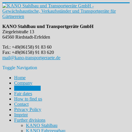
KANO Stahlbau und Transportgeräte GmbH
Ziegeleistraße 13
64560 Riedstadt-Erfelden
Tel.: +49(06158) 91 83 60
Fax: +49(06158) 91 83 620
mail@kano-transportgeraete.de
Toggle Navigation
Home
Company
New Products
Fair dates
How to find us
Contact
Privacy Policy
Imprint
Further divisions
KANO Stahlbau
KANO Fahrzeugbau